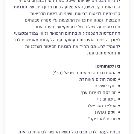
למנורה מבטחים יש יותר מ-20 שנות ניסיון בתחום ביטוחי
הבריאות הקיבוציים, והיא מציעה כיום מגוון רחב של תוכניות
קבוצתיות לביטוח בריאות, ושיניים. ביטוח הבריאות
הקבוצתי ומגוון התוכניות המוצעות ע"י מנורה מבטחים
מתבססים על שילוב של ידע מקצועי, מעקב אחר
ההתקדמות הטכנולוגית בתחום הרפואה וליווי צמוד ומקצועי
לאורך השנים. ההיכרות העמוקה עם הלקוחות מאפשרת לנו
להעמיד לרשותם תמיד את תוכניות הביטוח העדכניות
והמתאימות ביותר.
בין לקוחותינו:
• ההסתדרות הרפואית בישראל (הר"י)
• קופת חולים מאוחדת
• בנק ירושלים
• הבורסה לניירות ערך
• שיכון ובינוי
• אפלייד מטריאלס
• וויקס (WIX)
• חברת "מטריקס"
נשמח לעמוד לרשותכם בכל נושא הקשור לביטוחי בריאות