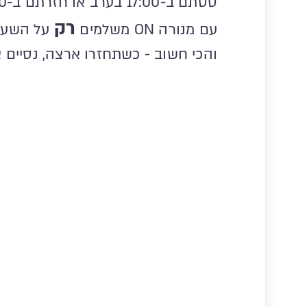
טסתם ב-17:00 בערב או חזרתם ב-3:00 בבוקר? למה שתשלמו על כל היום?
רק
עם מנורה ON משלמים
על השעו
והכי חשוב - כשתחזרו ארצה, נסיים 