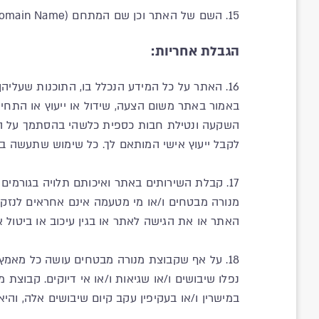
15. השם של האתר וכן שם המתחם (Domain Name) של האתר, הם כולם רכושה של הקבוצה בלבד. אין לעשות בהם שימוש בלא קבלת הסכמתה בכתב ומראש.
הגבלת אחריות:
באמור באתר משום הצעה, שידול או ייעוץ או התחיי
השקעה ונטילת חבות כספית כלשהי בהסתמך על המי
לקבל ייעוץ אישי המותאם לך. כל שימוש שתעשה בת
17. קבלת השירותים באתר ואיכותם תלויה בגורמי
מנורה מבטחים ו/או מי מטעמה אינם אחראים לנזק 
האתר או את הגישה לאתר או בגין עיכוב או ביטול 
18. על אף שקבוצת מנורה מבטחים עושה כל מאמץ 
נפלו שיבושים ו/או שגיאות ו/או אי דיוקים. קבוצת
במישרין ו/או בעקיפין עקב קיום שיבושים אלה, והי