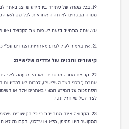
19. בכל מקרה של סתירה בין מידע שיוצג באתר ל
מנורה מבטחים לא תהיה אחראית לכל נזק ו/או הפ
20. אתה מתחייב בזאת לשפות את הקבוצה ו/או מי מטעמה בגין כל נזק, הפסד, אבדן רווח, תשלום או חסרון כיס שיגרמו לה כתוצאה מהפרת תנאי שימוש אלו על ידך.
21. אין באמור לעיל לגרוע מאחריות הצדדים עפ"י כל דין.
קישורים ותכנים של צדדים שלישיים:
22. קבוצת מנורה מבטחים ו/או מי מטעמה לא יהי
אחרת ("תכני הצד השלישי"), לרבות לא למדיניות ה
הסתמכות על המידע המצוי באתרים אלה או השימוש 
לצד השלישי הרלוונטי.
23. הקבוצה אינה מתחייבת כי כל הקישורים שימצ
המקושר הינו מהימן, מלא או עדכני, והקבוצה לא ת