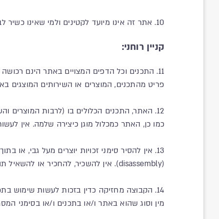
10. אתר זה אינו מיועד לקטינים ולמי שאינו כשיר לבצע פעולות משפטיות מחייבות.
קניין רוחני:
11. התכנים וכל הדפים המצויים באתר הינם רכושה
פריט מהתכנים, המוצרים או השירותים המוצגים באת
12. האתר, התכנים הכלולים בו (לרבות המוצרים והש
כמו כן, האתר כמכלול מוגן כיצירה שלמה. אין לעשות
(disassembly). אין להשכיר, להחכיר או להשאיל תוכן כלשהו מהאתר, ואין לעקוף אמצעי הגנה.
14. הקבוצה מחזיקה כדין בזכות לעשות שימוש בתכ
מין וסוג שהוא באתר ו/או בתכנים ו/או בסימני המסחר