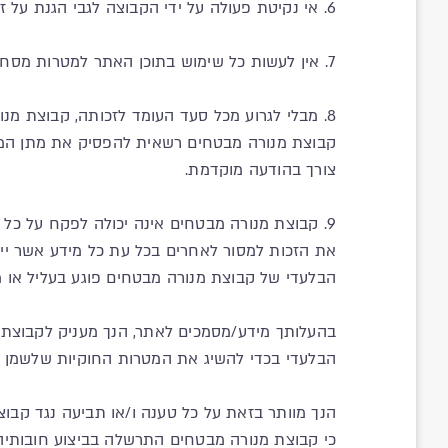
6. אי נקיטת פעולה על ידי הקבוצה לגבי הגנת על זכויותיה ביחס לתכנים לא תהווה ויתור מצידה על כל זכות שקיימת לה על פי דין.
7. אין לעשות כל שימוש בתוכן האתר למטרות מסחריות של המשתמש, כגון פעולות שיווק, קידום מכירות, פרסומות וכדומה, ללא אישור מפורש מראש ובכתב של הקבוצה.
8. מבלי לגרוע מכל סעד העומד לזכותה, קבוצת מ
קבוצת מנורה מבטחים רשאית להפסיק את מתן המו
צורך בהודעה מוקדמת.
9. קבוצת מנורה מבטחים אינה יכולה לפקח על כל
את הזכות למסור לאחרים בכל עת כל מידע אשר ייד
הבלעדי של קבוצת מנורה מבטחים פוגע בעליל או 
בהעלותך מידע/מסמכים לאתר, הנך מעניק לקבוצת 
הבלעדי בכדי להשיג את המטרות החוקיות שלשמן הנ
הנך מוותר בזאת על כל טענה ו/או תביעה נגד קבוצ
כי קבוצת מנורה מבטחים התרשלה בביצוע חובותיה