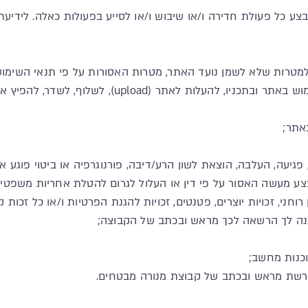
לבצע כל פעולת חדירה ו/או שיבוש ו/או לסייע בפעולות כאלה. ליד
למטרות שלא לשמן נועד האתר, מטרות האסורות על פי תנאי השימוש
upl), לשלוף, לשדר, להפיץ או לפרסם מידע או חומר אחר –
באתר;
 פגיעה, העלבה, הוצאת לשון הרע/דיבה, פורנוגרפיה או ביטוי פוגע 
לבצע מעשה האסור על פי דין או העלול לגרום להטלת אחריות משפטי
רוחני, זכויות יוצרים, פטנטים, זכויות להגנת הפרטיות ו/או כל זכות 
יתנה לך הרשאה לכך מראש ובכתב של הקבוצה;
וכנות מחשב;
ורשת מראש ובכתב של קבוצת מנורה מבטחים.