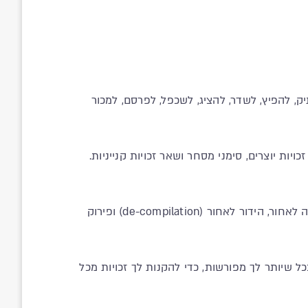
ק, להפיץ, לשדר, להציג, לשכפל, לפרסם, למכור
ויות יוצרים, סימני מסחר ושאר זכויות קנייניות.
13. אין להסיר סימני זכויות יוצרים מעל גבי, או בתוך האתר, או לשנותם. חל איסור מוחלט לבצע באתר פעולות של הנדסה לאחור, הידור לאחור (de-compilation) ופירוק
ל שיותר לך מפורשות, כדי להקנות לך זכויות מכל