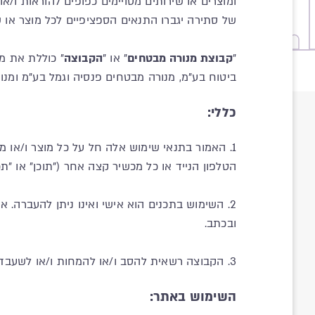
ומוצרים או שירותים מסויימים כפופים להוראות ו/א
של סתירה יגברו התנאים הספציפיים לכל מוצר או ש
"
קבוצת מנורה מבטחים
" או "
הקבוצה
" כוללת את מ
ביטוח בע"מ, מנורה מבטחים פנסיה וגמל בע"מ ומנ
כללי:
1. האמור בתנאי שימוש אלה חל על כל מוצר ו/או מי
הטלפון הנייד או כל מכשיר קצה אחר ("תוכן" או "תכנ
2. השימוש בתכנים הוא אישי ואינו ניתן להעברה
ובכתב.
3. הקבוצה רשאית להסב ו/או להמחות ו/או לשעבד את זכויותיה ו/או את מתן השירותים באתר לכל גורם אחר, ללא חובת מתן הודעה מראש.
השימוש באתר: