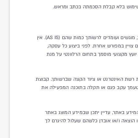
16. האתר על כל המידע הנכלל בו, התוכנות שעליהן מבוסס האתר, מידע וחומר שהגישה אליהם נעשית באמצעות האתר, מוגשים ועומדים לרשותך כמות שהם (AS IS). אין
צויין במפורש אחרת. לפני ביצוע כל עסקה,
עץ מקצועי מוסמך בתחום הרלוונטי על מנת
נות רשת האינטרנט או ציוד הקצה שברשותך. קבוצת
 מטעמך עקב פגם או תקלה בתוכנה המפעילה את
מידע באתר, עדיין יתכן שבמידע המוצג באתר
או הוצאה ו/או אובדן כלשהם שעלול להיגרם לך