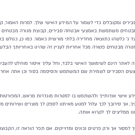
ירים ומקובלים כדי לשמור על המידע האישי שלך. למרות האמור, קי
ה מבטחים משתמשת באמצעי אבטחה סבירים, קבוצת מנורה מבטחים 
ד ג' כלשהו כתוצאה מחדירה בלתי מורשית כאמור. כמו כן, כגולש 
נורה מבטחים פטורה מכל אחריות לעניין זה שהינו באחריותך הבלעד
שה לאתר הינם לשימושך האישי בלבד, וחל עליך איסור מוחלט להעב
צעים הסבירים לשמירת שם המשתמש והסיסמה בסוד וכן אתה אחרא
 מידע אישי אודותייך ולהשתמש בו למטרות מוגדרות מראש, המפורטות
ך, אך סירובך לכך עלול למנוע מאיתנו לספק לך מוצרים ושירותים מ
ו ממליצים לך לקרוא אותה.
יך למסור אך ורק פרטים נכונים ומדוייקים. אם תפר הוראה זו, הקב