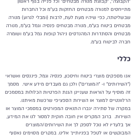
"הקבוצה", "קבוצת מנורה מבטחים" וכל פנייה בגוף ראשון
מתייחסים למנורה מבטחים החזקות בע"מ וכל החברות
שבשליטתה, כפי שיהיו מעת לעת, לרבות (ומבלי לגרוע) מנורה
מבטחים ביטוח בע"מ, מנורה מבטחים פנסיה וגמל בע"מ, מנורה
מבטחים והסתדרות המהנדסים ניהול קופות גמל בע"מ ושומרה
חברה לביטוח בע"מ.
כללי
אנו מספקים מוצרי ביטוח וחיסכון, פנסיה וגמל, פיננסים ואשראי
("השירותים" ו- "המוצרים") ולכן גם מעבדים מידע אישי. מסמך
זה מוסיף על הוראות שעניינן הגנת הפרטיות הכלולות במסמכים
הרלוונטיים למוצר או השירות הספציפי שרכשת מאיתנו.
במקרה של סתירה יגברו התנאים המפורטים במסמכי המוצר או
השירות. ברוב המקרים אין חובה חוקית למסור לנו את המידע,
אך בלעדיו לא נוכל לספק לך את השירותים/המוצרים
המבוקשים או לטפל בפניותייך אלינו. במקרים מסוימים נאסוף