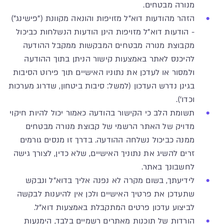
מנורה מבטחים.
הזהר מהודעות דוא"ל מזויפות והונאה מקוונת ("פישינג")
- הודעות דוא"ל מזויפות הינן הודעות הנשלחות כביכול
מקבוצת מנורה מבטחים המבקשות ממקבל ההודעה
להיכנס לאתר באמצעות קישור הניתן בתוך ההודעה
ולמסור או לעדכן את נתוניו האישיים תוך פירוט הסיבות
בגינן נדרש העדכון (למשל: סיבות ביטחון, שדרוג מערכות
וכדו').
תשומת הלב כי הקישור בהודעה כאמור יכול להיות חיקוי
מדויק של האתר הרשמי של קבוצת מנורה מבטחים
ממנה כביכול נשלחה ההודעה. בדרך זו מנסים גורמים
זרים להשיג את נתוניך האישיים, שלא כדין, לצורך גישה
לחשבונך באתר.
לידיעתך, בשום מקרה לא נפנה אליך בדוא"ל ונבקש
שתעדכן את פרטיך האישיים ולכן אין להיענות לבקשה
לביצוע עדכון פרטים המתקבלת באמצעות דוא"ל.
הורדות של תוכנות מאתרים רשמיים בלבד, הימנעות