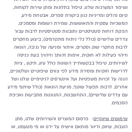
ושיפור המערכות שלנו, טיפול בתלונות ומתן שירות לקוחות,
קיום נהלים ומדיניות כגון ביקורת ספרים, אבטחת מידע,
המשכיות עסקית והתאוששות, שמירת רשומות ומסמכים,
הפקת דוחות סטטיסטיים ותובנות סטטיסטיות לרבות עבור
צדדים שלישיים (כולל כלי ניתוח מתקדמים), ביצוע מחקרים
לרבות מחקרי שוק וסקרים, איתור ומניעה של גניבה, הונאה
וזיהוי פעילות לא חוקית, אימות זהותך וזיהויך בעת כניסה
לשירותים, טיפול בבקשותייך השונות כולל עיון, תיקון , ציות
לדרישות חוקיות ומסירת מידע לפי צווים שיפוטיים ושלטוניים,
הגנה על זכויות משפטיות ועל אינטרסים לגיטימיים שלנו ושל
אחרים, לרבות תפעול שוטף, מניעת הונאות (כולל שיתוף מידע
עם צדדים שלישיים), התחשבנות, התגוננות מתביעות ואכיפת
הסכמים.
שימושים שיווקיים
- פרסום המוצרים והשירותים שלנו, מתן
הטבות, שיווק ודיוור מותאם אישית על ידנו או מי מטעמנו, או