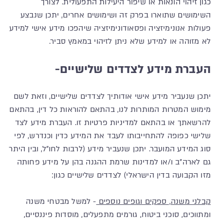
כגון זיהוי הונאות או שיפור היעילות התפעולית. לצורך
השימושים שתוארו בפרק זה ושימושים אחרים, יתכן שנבצע
פעולות אנונימיזציה ופסאודונימיזציה שיהפכו מידע אישי למידע
לא מזוהה או למידע שלא ניתן לזיהוי במאמץ סביר.
העברת מידע לצדדים שלישיים-
יתכן שנעביר מידע אישי אודותיך לצדדים שלישיים, וזאת לשם
מימוש המטרות המותרות לנו, בהתאם להוראות כל דין, בהתאם
להרשאתך או בהתאם למדיניות פרטיות זו. העברת מידע לצד
שלישי כפופה להתחייבותו לעבד את המידע כדין וכנדרש, לפי
סוג המידע המועבר. יתכן שנעביר מידע (לרבות לחו"ל, ובין היתר
גם לארה"ב ו/או למדינות שרמת ההגנה בהן על מידע פחותה
מזו הקבועה בדין הישראלי) לצדדים שלישיים כגון:
קבלני משנה, ספקים וגופים נוספים
- למשל מבטחי משנה
ומתווכים, סוכני ביטוח, גורמים מתפעלים, מוסדות פיננסיים,