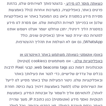
כשאתה מוסר לנו מידע
- בהצטרפותך לשירותים שלנו, בהזנת
פרטים באתר, באפליקציה, במערכות אחרות (כולל באמצעות
מסירת מידע במסגרת צ'אט בוט המופעל באתר או באפליקציות
שלנו) או בפנייתך לשירות הלקוחות שלנו. אם מסרת לנו מידע
במסגרת הליך דיגיטלי, יתכן שחלקו ישמר אצלנו וישמש אותנו
למטרות כמו יצירת קשר איתך (באפיקים שונים, כולל
WhatsApp), גם אם לא השלמת את תהליך ההצטרפות.
באופן אוטומטי כשאתה משתמש באתר האינטרנט או
באפליקציות שלנו
- אנו משתמשים בcookies (קוקיות)
וטכנולוגיות דומות כגון tags וweb beacons, קבצי Pixel לרבות
בכלים של צדדים שלישיים, כדי לנטר את פעילותך באתר
ובאפליקציות שלנו. ניטור הפעילות שלך באתר מסייע לנו לייעל
את השירותים שלנו (למשל באמצעות זיהויך בעת כניסה חוזרת
לאתר), להתאימם אליך ולשמור על אבטחת המידע. באמצעות
הקוקיות נאסף מידע (אוטומטית) כגון כתובת IP, משך שהייה
באתר, גרסת מערכת הפעלה, סוג דפדפן וכדומה. נוכל לשלב