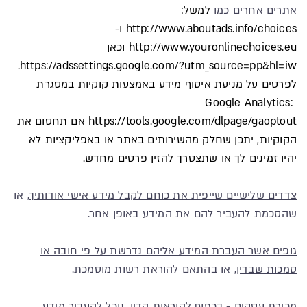
אתרים אחרים כמו
למשל:
http://www.aboutads.info/choices
ו-
http://www.youronlinechoices.eu
וכאן
https://adssettings.google.com/?utm_source=pp&hl=iw.
לפרטים על מניעת איסוף מידע באמצעות קוקיות במסגרת
Google Analytics:
https://tools.google.com/dlpage/gaoptout
אם תחסום את
הקוקיות, יתכן שחלק מהשירותים באתר או באפליקציות לא
יהיו זמינים לך או שתצטרך להזין פרטים מחדש.
צדדים שלישיים שייפית את כוחם לקבל מידע אישי אודותיך
, או
שהסכמת להעביר להם את המידע באופן אחר.
גופים אשר העברת המידע אליהם נדרשת על פי חובה או
סמכות שבדין
, או בהתאם להוראת רשות מוסמכת.
מכירת עסקים
- בכפוף להוראות הדין, נוכל להעביר מידע