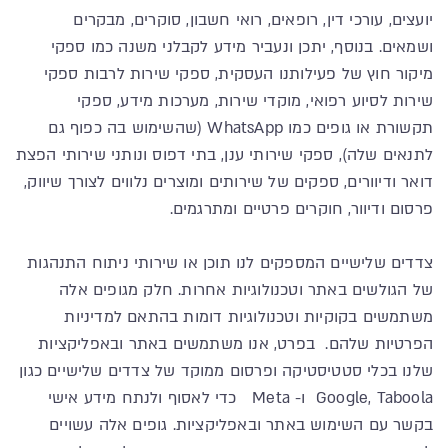
יועצים, עורכי דין, רופאים, רואי חשבון, סוקרים, מבקרים
ושמאים. בנוסף, יתכן ונעביר מידע לקבלני משנה כמו ספקי
מיקור חוץ של פעילותנו העסקית, ספקי שירות לרבות ספקי
שירות לסיוע רפואי, מוקדי שירות, מערכות מידע, ספקי
תקשורת או גופים כמו WhatsApp (שהשימוש בה כפוף גם
לתנאים שלה), ספקי שירותי ענן, בתי דפוס ונותני שירותי הפצת
דואר ודיוורים, ספקים של שירותים ומוצרים נלווים לצורך שיווק,
פרסום ודיוור, חוקרים פרטיים ומתרגמים.
צדדים שלישיים המספקים לנו תוכן או שירותי ניתוח התנהגות
של הגולשים באתר וטכנולוגיות אחרות. חלק מגופים אלה
משתמשים בקוקיות וטכנולוגיות דומות בהתאם למדיניות
הפרטיות שלהם. בפרט, אנו משתמשים באתר ובאפליקציות
שלנו בכלי סטטיסטיקה ופרסום ממוקד של צדדים שלישיים כגון
Google, Taboola ו- Meta כדי לאסוף ולנתח מידע אישי
בקשר עם השימוש באתר ובאפליקציות. גופים אלה עשויים