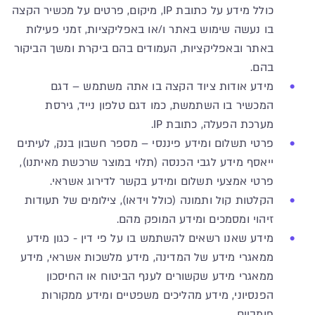
כולל מידע על כתובת IP, מיקום, פרטים על מכשיר הקצה
בו נעשה שימוש באתר ו/או באפליקציות, זמני פעילות
באתר ובאפליקציות, העמודים בהם ביקרת ומשך הביקור
בהם.
מידע אודות ציוד הקצה בו אתה משתמש – דגם
המכשיר בו השתמשת, כמו דגם טלפון נייד, גירסת
מערכת הפעלה, כתובת IP.
פרטי תשלום ומידע פיננסי – מספר חשבון בנק, לעיתים
ייאסף מידע לגבי הכנסה (תלוי במוצר שרכשת מאיתנו),
פרטי אמצעי תשלום ומידע בקשר לדירוג אשראי.
הקלטות קול ותמונה (כולל וידאו), צילומים של תעודות
זיהוי ומסמכים ומידע המופק מהם.
מידע שאנו רשאים להשתמש בו על פי דין - כגון מידע
ממאגרי מידע של המדינה, מידע מלשכות אשראי, מידע
ממאגרי מידע שקשורים לענף הביטוח או החיסכון
הפנסיוני, מידע מהליכים משפטיים ומידע ממקורות
פומביים.