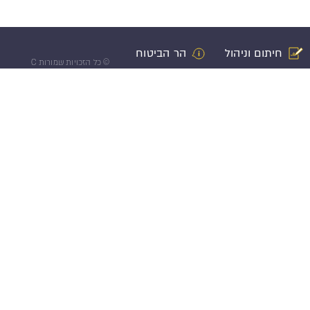
חיתום וניהול
הר הביטוח
©
כל הזכויות שמורות C
רות עצמי
תביעה
אישיים
 מקרן השתלמות