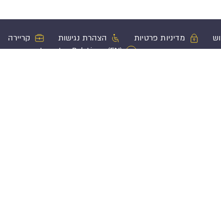
וש
מדיניות פרטיות
הצהרת נגישות
קריירה
Investor Relations (EN)
ון
מוצרי ביטוח נוספים
פעולות בשי
ביטוח משכנתא
הגשת תביעה
שקעה
ביטוח חיים
בירור סטטוס 
ביטוח אובדן כושר עבודה
בירור יתרות
ביטוח בריאות
עדכון פרטים 
ביטוח בריאות קבוצתי
בקשת הלוואה