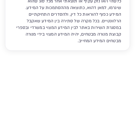
כלשהי ו/או נזק עקיף או תוצאתי אחר מכל סוג שהוא
שיגרמו, למאן דהוא, כתוצאה מההסתמכות על המידע.
המידע כפוף להוראות כל דין, ולהסדרים התחיקתיים
הרלוונטיים. בכל מקרה של סתירה בין המידע שאקבל
במסגרת השירות באתר לבין המידע המצוי במשרדי ובספרי
קבוצת מנורה מבטחים, יהיה המידע המצוי בידי מנורה
מבטחים המידע המחייב.