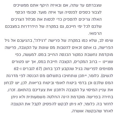
שצברתם עד עתה, אם ובאיזה היקף אתם ממשיכים
לצבור כספים לפנסיה ועד איזה מועד. סכומי הכסף
האלה צריכים להספיק כדי לכסות את מכלול הצרכים
שלכם לכל ימי חייכם, גם במקרה של הידרדרות במצבכם
הרפואי.
שימו לב, שלא כמו במקרה של פרישה "רגילה", בהגיעכם אל גיל
הפרישה, בו אתם זכאים להטבות מס שונות על הקצבה, פרישה
מוקדמת נחשבת כמקור הכנסה החייב במס. למעשה, כפי
שציינו – ברוב המקרים, הקצבה חייבת במס, אך יש פטורים
מסוימים לפרישה בגיל שנקבע לכך בחוק (67 לגברים ו-62
לנשים). כלומר, ייתכן שתחויבו בתשלום מס הכנסה לפי מדרגת
המס שלכם וכן בדמי ביטוח לאומי וביטוח בריאות. לכן, יש לבחון
את עניין המיסוי על הקצבה ולתכנן את צעדיכם בהתאם. זכרו,
בחירה בפרישה מוקדמת הינה החלטה משמעותית ולא ניתן
לחזור בה. כלומר, לא ניתן לבקש להפסיק לקבל את הקצבה
לאחר שהבקשה אושרה.