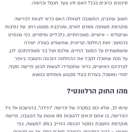
סיכונים כרוכים בכך? האם זהו צעד חכם? וכדומה.
חשוב שתבינו, התשובה לשאלה האם כדאי לצאת לפרישה
מוקדמת משתנה מאדם לאדם, ומורכבת ממגוון רחב של נסיבות
ושיקולים – אישיים, משפחתיים, כלכליים ומיסויים, כפי שנפרט
בהמשך. זאת החלטה קריטית, שתשפיע בצורה ישירה
ומשמעותית על המשך החיים, שלכם ושל בני משפחתכם. לכן,
על מנת שתוכלו לקבל את ההחלטה הנכונה והטובה ביותר
לצרכיכם האישיים, כדאי שתקפידו לעשות תכנון פרישה מקיף,
יסודי ומושכל, בעזרת בעלי מקצוע מומחים בנושא.
מהו החוק הרלוונטי?
שימו לב, שלא כמו במקרה של פרישה "רגילה", בהגיעכם אל גיל
הפרישה, בו אתם זכאים להטבות מס שונות על הקצבה, פרישה
מוקדמת נחשבת כמקור הכנסה החייב במס. למעשה, כפי
שציינו – ברוב המקרים, הקצבה חייבת במס, אך יש פטורים