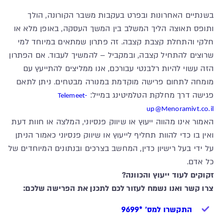
בשנתיים האחרונות ובפרט בעקבות משבר הקורונה, הולך
ותופס תאוצה הליך המשלב בין המשך העסקה, באופן מלא או
חלקי והתחלת קצבת קצבה. זה פתרון שמתאים במיוחד למי
שרוצים להתחיל קצבה, ובמקביל – להמשיך לעבוד. אם הפתרון
הזה עשוי להיות רלבנטי עבורכם, אנו ממליצים להתייעץ עם
מומחה לתחום פרישה מוקדמת במנורה מבטחים. ניתן לתאם
פגישה דרך מחלקת הטלמיטינג במייל:
Telemeet-
up@Menoramivt.co.il
האמור אינו מהווה ייעוץ או שיווק פנסיוני, המלצה או חוות דעת
ואין בו כדי להוות תחליף לייעוץ או שיווק פנסיוני כאמור הניתן
על ידי בעל רישיון כדין, המחשב בצרכים ובנתונים המיוחדים של
כל אדם.
זקוקים לעוד ייעוץ והכוונה?
צרו קשר ואנו נשמח לעזור לכם לתכנן את הפרישה שלכם:
התקשרו למס' *9699