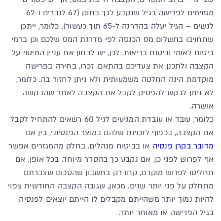
מסוימים לפרישה בגיל שנקבע לכך בחוק (67 לגברים ו-62
לנשים – הגיל יעלה בהדרגה ל-65 תוך כעשור). כלומר, ייתכן
שתחויבו בתשלום מס הכנסה לפי מדרגת המס שלכם וכן בדמי
ביטוח לאומי וביטוח בריאות. לכן, יש לבחון את עניין המיסוי על
הקצבה ולתכנן את צעדיכם בהתאם. זכרו, בחירה בפרישה
מוקדמת הינה החלטה משמעותית ולא ניתן לחזור בה. כלומר,
לא ניתן לבקש להפסיק לקבל את הקצבה לאחר שהבקשה
אושרה.
כלומר, עובד או עובדת המגיעים לגיל 60 רשאים להתחיל לקבל
את הקצבה, בכפוף לזכויות שלהם במוצר הפנסיוני, בין אם
מדובר בקרן פנסיה
או בביטוח מנהלים. בחלק מהמגזרים אפשר
אף לפרוש לפני כן, אם נקבע כך בהסדר מיוחד. בכל אופן, אם
תחליטו לפרוש מוקדם, קחו רק בחשבון שהסכום שצברתם
מתחלק על פני יותר שנים. מכאן, שגובה הקצבה החודשית צפוי
להיות נמוך יותר משהייתם מקבלים לו הייתם יוצאים לפנסיה
בגיל הפרישה או מאוחר יותר.