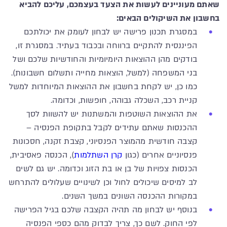
שאתם מעוניינים לעשות את הצעד בעצמכם, עליכם להביא
בחשבון את השיקולים הבאים:
במסגרת תכנון פרישה יש לבחון לעומק את יכולתכם
הפיננסית להתקיים ברווחה ובכבוד בעתיד. במסגרת זו,
בודקים מהן ההוצאות היומיומיות והחודשיות שלכם ושל
בני המשפחה (למשל, הוצאות מחייה ותשלום חשבונות).
כמו כן, יש לקחת בחשבון את ההוצאות המיוחדות למשל
קניית רכב, השכלה גבוהה, חופשות, וכדומה.
את ההוצאות השוטפות והמשתנות יש להשוות לסך
ההכנסות שאתם עתידים לקבל בתקופת הפנסיה –
קצבה חודשית מהמוצר הפנסיוני, קצבת זקנה, חסכונות
פנסיוניים אחרים (כגון
קרן השתלמות
), הכנסה פאסיבית,
הכנסות צפויות של בן או בת הזוג וכדומה. יש גם לשים
לב למיסים שיכולים לחול וכן לשינויים שעלולים להתרחש
במקורות ההכנסה השונים במשך השנים.
בנוסף יש לבחון מה תהיה הקצבה שלכם בגיל הפרישה
לפי החוק. לשם כך, צריך לבדוק מהם כספי הפנסיה