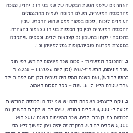
האחרונים שלפני הגשת הבקשה של שני בני הזוג, יחדיו, נמוכה
מההכנסה המזערית, תשלם הקופה לעמית מהתגמולים
העומדים לזכותו, סכום בפטור ממס שהוא ההפרש שבין
ההכנסה המזערית לבין סך הכנסות בני הזוג כאמור בהצהרה.
בהכנסה יילקחו בחשבון גם קצבאות ילדים, וכספים שיתקבלו
במסגרת מקרנות פנסיה/קופות גמל למיניהן וכו'.
2.
"ההכנסה המזערית" - סכום שכר מינימום לחודש, לפי חוק
שכר מינימום, התשמ"ז-1987 (נכון ליום 1.1.2026 – 6,248 ₪
ברוטו לחודש), ואם בשנת המס היה לעמית ולבן זוגו לפחות ילד
אחד שטרם מלאו לו 18 שנה – כפל הסכום האמור.
3.
ניקח לדוגמא: משפחה להם יש שני ילדים והכנסה החודשית
מגיעה ל- 8,000 שקלים בחודש, שימו לב יש לקחת בחשבון גם
הכנסות כמו קצבת ילדים. שכר המינימום בשנת 2017 הוא
5,000 שקלים לחודש. במקרה זה יהיה ניתן למשוך ללא מס