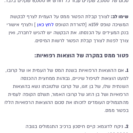
סכום של 2,000 שקלים עבור כל חודש או 6,000 שקלים בלבד.
שימו לב:
לצורך קבלת הפטור ממס על העמית לצרף לבקשת
המשיכה טופס 159א [להורדת הטופס
לחץ כאן
] ולצרף אישורי
בנק המעידים על הכנסתו. את הבקשה יש להגיש לחברה, ואין
צורך לפנות לצורך קבלת הפטור לרשות המיסים.
פטור ממס במקרה של הוצאות רפואיות:
1.
אם ההוצאות הרפואיות בשנת המס של העמית או של קרובו,
למעט הוצאות לטיפול שיניים, גבוהות ממחצית ההכנסה
השנתית שלו, של בן זוגו, של קרובו שלטובתו נשא בהוצאות
הרפואיות ושל בן הזוג של קרובו האמור, תשלם הקופה לעמית
מהתגמולים העומדים לזכותו את סכום ההוצאות הרפואיות הללו
בפטור ממס.
2.
ניקח לדוגמא: קיים חיסכון ברכיב התגמולים בגובה