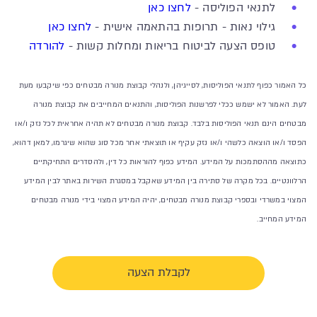
לתנאי הפוליסה -
לחצו כאן
גילוי נאות - תרופות בהתאמה אישית -
לחצו כאן
טופס הצעה לביטוח בריאות ומחלות קשות -
להורדה
כל האמור כפוף לתנאי הפוליסות, לסייגיהן, ולנהלי קבוצת מנורה מבטחים כפי שיקבעו מעת
לעת. האמור לא ישמש ככלי לפרשנות הפוליסות, והתנאים המחייבים את קבוצת מנורה
מבטחים הינם תנאי הפוליסות בלבד. קבוצת מנורה מבטחים לא תהיה אחראית לכל נזק ו/או
הפסד ו/או הוצאה כלשהי ו/או נזק עקיף או תוצאתי אחר מכל סוג שהוא שיגרמו, למאן דהוא,
כתוצאה מההסתמכות על המידע. המידע כפוף להוראות כל דין, ולהסדרים התחיקתיים
הרלוונטיים. בכל מקרה של סתירה בין המידע שאקבל במסגרת השירות באתר לבין המידע
המצוי במשרדי ובספרי קבוצת מנורה מבטחים, יהיה המידע המצוי בידי מנורה מבטחים
המידע המחייב.
לקבלת הצעה