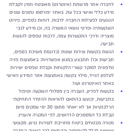
לחברה אתר מרשתת (אינטרנט) מאובטח וזמין לקבלת
מידע כללי ואישי בכל עת. באתר יפורסמו נתונים שונים
הנוגעים לפעילות החברה לרבות, דוחות כספיים, פירוט
השקעותיה ופרטי נושאי המשרה בה, וכן מידע לגבי
מוצריה ודרכי התקשרות עמה, לרבות טפסים להגשת
תביעה.
הגשת בקשות שירות שונות (כדוגמת משיכת כספים,
תביעות וכו') תתבצע במגוון אפשרויות: באמצעות פניה
טלפונית למוקד קשרי הלקוחות וקבלת טפסים ישירות
לטלפון הנייד, מילוי בקשה באמצעות אזור המידע האישי
באתר האינטרנט ועוד.
בקשות לפדיון, העברה בין מסלולי השקעה וטיפול
בתביעות, יבוצעו בהתאם להוראות ההסדר התחיקתי
הרלבנטיות אך לא יאוחר מתום 30 ימי עסקים מיום
קבלת כל המסמכים הדרושים, לפי המקרה והעניין.
מנורה מבטחים ביטוח מחוייבת לשירות נגיש, מקצועי
ושיוויוני לכלל לקוחותיה ובהתאם לכך ביצעה החברה