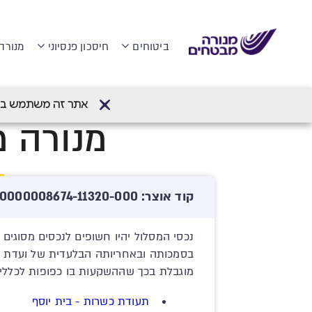
ביטוחים
חיסכון פנסיוני
מנורה
דף הבית
>
תוכניות חיסכון והשקעה
>
קופת 
אתר זה משתמש בעוגיות (Cookies) לשיפור חווית הגלישה והתאמת
מנורה מ
קוד אוצר: 512245812-00000000008674-11320-000
נכסי המסלול יהיו חשופים לנכסים מסוגים
בסמכותה ובאחריותה הבלעדית של ועדת ה
מוגבלת בכך שההשקעות בו כפופות לכללי
תעודת כשרות - בית יוסף