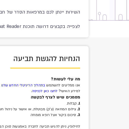
השירות יינתן לכם במרפאות הסדר של חבר
לצפייה בקבצים דרושה תוכנת Acrobat Reader. אם תוכנה זו אינה מותקנת במחשבכם ניתן להוריד אותה -
הנחיות להגשת תביעה
מה עלי לעשות?
אנו ממליצים להשתמש
בתהליך הדיגיטלי החדש שלנו
ה
למידע האישי?
לחצו כאן לכניסה.
מסמכים שיש לצרף לבקשה
1.
קבלות.
2.
צילום המחאה (צ'ק) מבוטלת, או אישור על ניהול ח
3.
סיכום ביקור אצל רופא מומחה
לחילופין, ניתן להגיש תביעה לחברה באמצעות סוכן ה