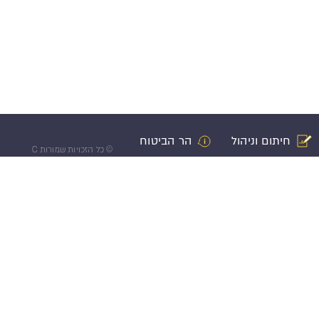
חיתום וניהול
הר הביטוח
©
כל הזכויות שמורות C
רות עצמי
תביעה