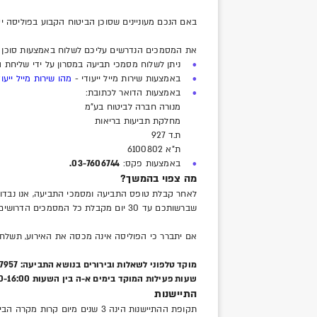
באם הנכם מעוניינים שסוכן הביטוח הקבוע בפוליסה 
את המסמכים הנדרשים עליכם לשלוח באמצעות סוכן ה
ניתן לשלוח מסמכי תביעה במסרון על ידי שליחת הספרה 5 לטלפון 700
באמצעות שירות מייל ייעודי -
מהו שירות מייל ייעוד
באמצעות הדואר לכתובת:
מנורה חברה לביטוח בע"מ
מחלקת תביעות בריאות
ת.ד 927
ת"א 6100802
באמצעות פקס:
03-7606744.
מה צפוי בהמשך?
לאחר קבלת טופס התביעה ומסמכי התביעה, אנו נבדוק
שברשותכם עד 30 יום מקבלת כל המסמכים הדרושים.
אם יתברר כי הפוליסה אינה מכסה את האירוע, תשלח אליכם הודעה מתאימה עד 30 ימי
מוקד טלפוני לשאלות ובירורים בנושא התביעה: 03-7107957.
שעות פעילות המוקד בימים א-ה בין השעות 8:00-16:00​.
התיישנות