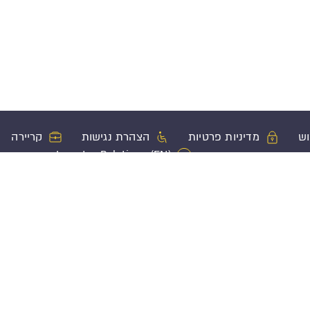
וש
מדיניות פרטיות
הצהרת נגישות
קריירה
Investor Relations (EN)
ון
מוצרי ביטוח נוספים
פעולות בשי
ביטוח משכנתא
הגשת תביעה
שקעה
ביטוח חיים
בירור סטטוס 