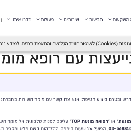
 השקעות
תביעות
שירותים
פעולות
דברו איתנו
|
>
התייעצות עם רופא מומחה
>
התייעצות עם רופא מומחה
 תכנים. למידע נוסף ראה
יעצות עם רופא מומ
מונעת
" או "
רפואה מונעת TOP
" עליכם לפנות טלפונית אל מוקד השי
03-56881
, הפועל 24 שעות ביממה, להזדהות בשם מלא ומספר ת.ז.