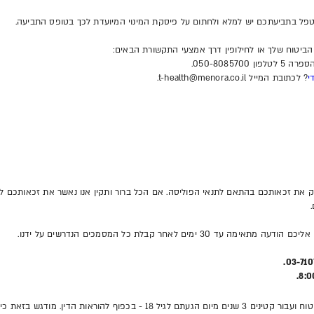
יטפל בתביעתכם יש למלא ולחתום על פיסקת המינוי המיועדת לכך בטופס התביעה.
ביטוח שלך או לחילופין דרך אמצעי התקשורת הבאים:
050-8085.
י
? לכתובת המייל t-health@menora.co.il.
 את זכאותכם בהתאם לתנאי הפוליסה. אם הכל ברור ותקין אנו נאשר את זכאותכם לכ
ם לאחר קבלת כל המסמכים הנדרשים על ידנו.
תקופת ההתיישנות הינה 3 שנים מיום קרות מקרה הביטוח ועבור קטינים 3 שנים מיום