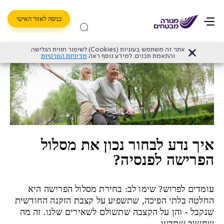
כניסה לאזור האישי
דף הבית
>
פורשים בגדול עם מנורה מבטחים
>
איך נדע לבחור נכו
אתר זה משתמש בעוגיות (Cookies) לשיפור חווית הגלישה
והתאמת תכנים. למידע נוסף ראה
מדיניות הפרטיות
איך נדע לבחור נכון את מסלול
הפרישה לפנסיה?
עומדים לפרוש? שימו לב: בחירת מסלול הפרישה היא
החלטה בלתי הפיכה, שתשפיע על קצבת הזקנה החודשית
שנקבל - והן על הקצבה שתשולם לשאירים שלנו. זה מה
שחשוב שתדעו