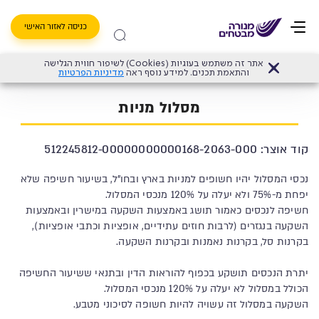
כניסה לאזור האישי
אתר זה משתמש בעוגיות (Cookies) לשיפור חווית הגלישה
דף הבית
>
קרן פנסיה מקיפה
>
מסלולי השקעה פנסיה
>
מנורה מבטחים פנסיה (לשעבר 
והתאמת תכנים. למידע נוסף ראה
מדיניות הפרטיות
מסלול מניות
קוד אוצר: 512245812-00000000000168-2063-000
נכסי המסלול יהיו חשופים למניות בארץ ובחו"ל, בשיעור חשיפה שלא
יפחת מ-75% ולא יעלה על 120% מנכסי המסלול.
חשיפה לנכסים כאמור תושג באמצעות השקעה במישרין ובאמצעות
השקעה בנגזרים (לרבות חוזים עתידיים, אופציות וכתבי אופציות),
בקרנות סל, בקרנות נאמנות ובקרנות השקעה.
יתרת הנכסים תושקע בכפוף להוראות הדין ובתנאי ששיעור החשיפה
הכולל במסלול לא יעלה על 120% מנכסי המסלול.
השקעה במסלול זה עשויה להיות חשופה לסיכוני מטבע.