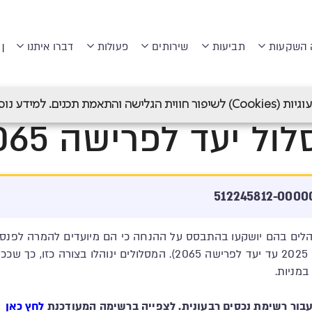
 השקעות
תביעות
שירותים
פעולות
דברו איתנו
|
עה פנסיה
>
מנורה מבטחים פנסיה (לשעבר מבטחים החדשה)
>
מסל
 תכנים. למידע נוסף ראה
ול יעד לפרישה 2065
ם בהם יושקעו בהתבסס על ההנחה כי הם מיועדים להמרה לפנסיה 
השנה הנקובה בשם המסלול (יעד לפרישה 2025 עד יעד לפרישה 2065). המסל
מניות.
לחץ כאן