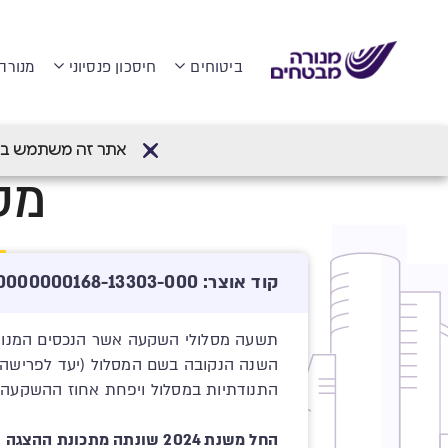
ביטוחים
חיסכון פנסיוני
מנורה
דף הבית
>
קרן פנסיה מקיפה
>
מסלולי השק
אתר זה משתמש בעוגיות (Cookies) לשיפור חווית הגלישה והתאמת
מסל
קוד אוצר: 512245812-00000000000168-13303-000
תשעה מסלולי השקעה אשר הנכסים המנוהלי
התנודתיות במסלול ויפחת אחוז ההשקעה ב
החל משנת 2024 שונתה מתכונת ההצגה עבור רשימת נכסים רבעונית. לצפייה ברשימה המעודכנת