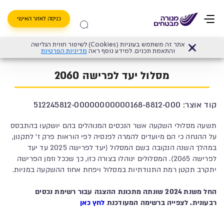
כניסה לאזור האישי
אתר זה משתמש בעוגיות (Cookies) לשיפור חווית הגלישה
דף הבית
>
קרן פנסיה מקיפה
>
מסלולי השקעה פנסיה
>
מנורה מבטחים פנסיה (לשעבר 
והתאמת תכנים. למידע נוסף ראה
מדיניות הפרטיות
מסלול יעד לפרישה 2060
קוד אוצר: 512245812-00000000000168-8812-000
תשעה מסלולי השקעה אשר הנכסים המנוהלים בהם יושקעו בהתבסס
על ההנחה כי הם מיועדים להמרה לפנסיה לפי הוראות פרק ז' לתקנון,
במהלך השנה הנקובה בשם המסלול (יעד לפרישה 2025 עד יעד
לפרישה 2065). המסלולים ינוהלו בצורה כזו, כך שככל וזמן הפרישה
יתקרב תקטן רמת התנודתיות במסלול ויפחת אחוז ההשקעה במניות.
החל משנת 2024 שונתה מתכונת ההצגה עבור רשימת נכסים
רבעונית. לצפייה ברשימה המעודכנת
לחץ כאן