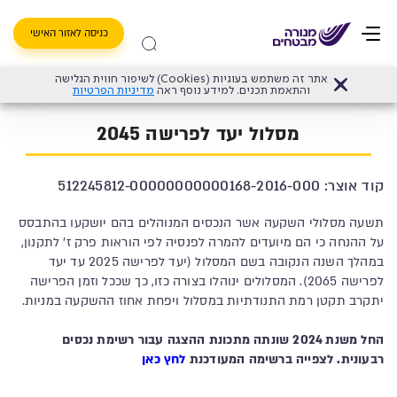
כניסה לאזור האישי
אתר זה משתמש בעוגיות (Cookies) לשיפור חווית הגלישה
דף הבית
>
קרן פנסיה מקיפה
>
מסלולי השקעה פנסיה
>
מנורה מבטחים פנסיה (לשעבר 
והתאמת תכנים. למידע נוסף ראה
מדיניות הפרטיות
מסלול יעד לפרישה 2045
קוד אוצר: 512245812-00000000000168-2016-000
תשעה מסלולי השקעה אשר הנכסים המנוהלים בהם יושקעו בהתבסס
על ההנחה כי הם מיועדים להמרה לפנסיה לפי הוראות פרק ז' לתקנון,
במהלך השנה הנקובה בשם המסלול (יעד לפרישה 2025 עד יעד
לפרישה 2065). המסלולים ינוהלו בצורה כזו, כך שככל וזמן הפרישה
יתקרב תקטן רמת התנודתיות במסלול ויפחת אחוז ההשקעה במניות.
החל משנת 2024 שונתה מתכונת ההצגה עבור רשימת נכסים
רבעונית. לצפייה ברשימה המעודכנת
לחץ כאן