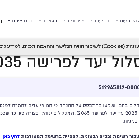
 השקעות
תביעות
שירותים
פעולות
דברו איתנו
|
עה פנסיה
>
מנורה מבטחים פנסיה (לשעבר מבטחים החדשה)
>
מסל
 תכנים. למידע נוסף ראה
ול יעד לפרישה 2035
ם בהם יושקעו בהתבסס על ההנחה כי הם מיועדים להמרה לפנסיה 
השנה הנקובה בשם המסלול (יעד לפרישה 2025 עד יעד לפרישה 2065). המסל
מניות.
לחץ כאן