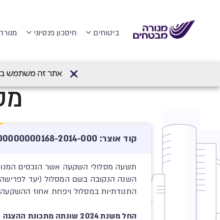
ביטוחים
חיסכון פנסיוני
מנורה
דף הבית
>
קרן פנסיה מקיפה
>
מסלולי השק
אתר זה משתמש בעוגיות (Cookies) לשיפור חווית הגלישה והתאמת
מסל
קוד אוצר: 512245812-00000000000168-2014-000
תשעה מסלולי השקעה אשר הנכסים המנוהלי
התנודתיות במסלול ויפחת אחוז ההשקעה ב
החל משנת 2024 שונתה מתכונת ההצגה עבור רשימת נכסים רבעונית. לצפייה ברשימה המעודכנת