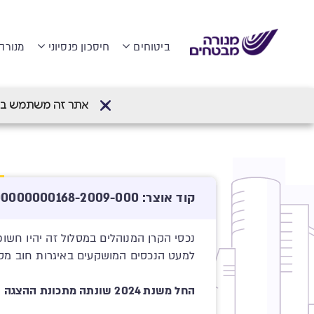
ביטוחים
חיסכון פנסיוני
מנורה
דף הבית
>
קרן פנסיה מקיפה
>
מסלולי השק
אתר זה משתמש בעוגיות (Cookies) לשיפור חווית הגלישה והתאמת
קוד אוצר: 512245812-00000000000168-2009-000
נכסי הקרן המנוהלים במסלול זה יהיו חשו
למעט הנכסים המושקעים באיגרות חוב מס
החל משנת 2024 שונתה מתכונת ההצגה עבור רשימת נכסים רבעונית. לצפייה ברשימה המעודכנת