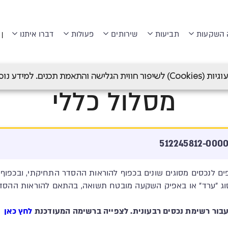
 השקעות
תביעות
שירותים
פעולות
דברו איתנו
|
עה פנסיה
>
מנורה מבטחים פנסיה (לשעבר מבטחים החדשה)
>
מס
 תכנים. למידע נוסף ראה
מסלול כללי
פים לנכסים מסוגים שונים בכפוף להוראות ההסדר התחיקתי, ובכפו
וג "ערד" או באפיק השקעה מובטח תשואה, בהתאם להוראות ההסד
לחץ כאן