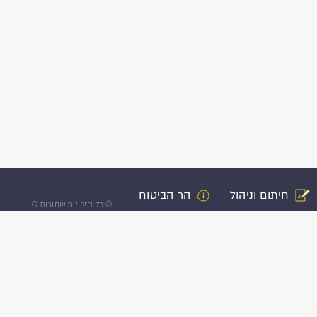
חיתום וניהול
הר הביטוח
©
כל הזכויות שמורות C
רות עצמי