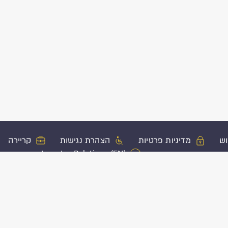
וש
מדיניות פרטיות
הצהרת נגישות
קריירה
Investor Relations (EN)
ון
מוצרי ביטוח נוספים
פעולות בשי