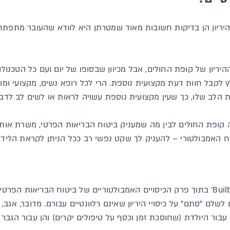
ריון הן בדיקות חשובות מאוד שמטרתן היא לוודא שהעובר מתפתח כ
ההיריון של קופת החולים, אבל מכיוון שבסופו של יום ועם כל הטכ
לקבל חוות דעת מקצועית נוספת. הרי לכל רופא נשים, מקצועי ומוכ
ב שלו, כך שעין מקצועית נוספת עשויה לראות או לשים לב לדברי
קה קופת החולים לבין מה שמעניק ביטוח הבריאות הפרטי, משרת א
וח האמבולטורי – להעניק לך שקט נפשי רב ככל הניתן לקראת הלידה
אצל כל חברות הביטוח נכללים כיסויי ההיריון כ-'Built In' בתוך פרק הכיסויים האמבולטוריים
 לשלם "סתם" על כיסויי היריון שאינם רלוונטיים עבורם. מדובר, אגב
בור היולדת (שחוסכת זמן וכסף על טיפולים יקרים) והן עבור הגבר 