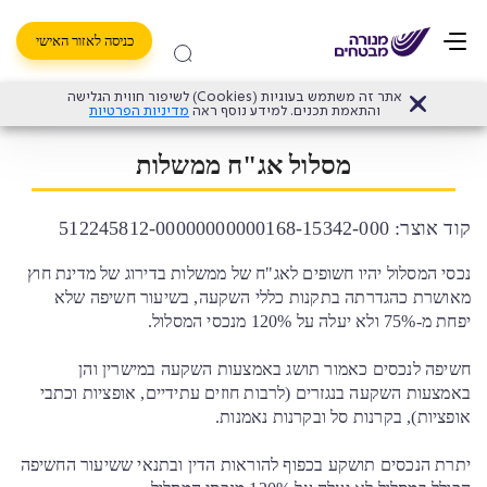
כניסה לאזור האישי
אתר זה משתמש בעוגיות (Cookies) לשיפור חווית הגלישה
דף הבית
>
קרן פנסיה מקיפה
>
מסלולי השקעה פנסיה
>
מנורה מבטחים פנסיה (לשעבר
והתאמת תכנים. למידע נוסף ראה
מדיניות הפרטיות
מסלול אג"ח ממשלות
קוד אוצר: 512245812-00000000000168-15342-000
נכסי המסלול יהיו חשופים לאג"ח של ממשלות בדירוג של מדינת חוץ
מאושרת כהגדרתה בתקנות כללי השקעה, בשיעור חשיפה שלא
יפחת מ-75% ולא יעלה על 120% מנכסי המסלול.
חשיפה לנכסים כאמור תושג באמצעות השקעה במישרין והן
באמצעות השקעה בנגזרים (לרבות חוזים עתידיים, אופציות וכתבי
אופציות), בקרנות סל ובקרנות נאמנות.
יתרת הנכסים תושקע בכפוף להוראות הדין ובתנאי ששיעור החשיפה