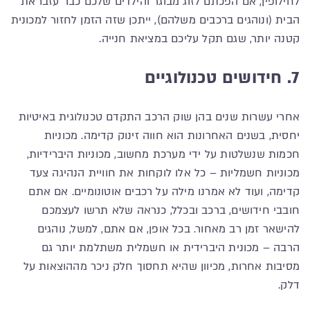
לחילופין, אם הפכתם לזוג מבוגר והילדים שלכם כבר עזבו את
הבית (ונוהגים ברכבים משלהם), ייתכן שזה הזמן לחזור למכונית
קטנה יותר, שגם תקל עליכם במציאת חנייה.
7. חידושים טכנולוגיים
אחרי עשרות שנים בהן שוק הרכב התקדם טכנולוגית באיטיות
יחסית, בשנים האחרונות הוא חווה זינוק קדימה. מכוניות
חכמות שנשלטות על ידי מערכת מחשוב, מכוניות היברידיות,
מכוניות חשמליות – כל אלו לוקחות את חוויית הנהיגה צעד
קדימה, ועוד לא אמרנו מילה על רכבים אוטונומיים. אם אתם
חובבי חידושים, ברכב ובכלל, כנראה שלא תרשו לעצמכם
להישאר זמן רב מאחור. בכל אופן, אם אתם, למשל, נוהגים
הרבה – מכונית היברידית או חשמלית משתלמת יותר גם
מסיבות אחרות, מכיוון שהיא תחסוך חלק ניכר מההוצאות על
דלק.