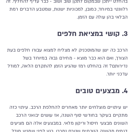
בהחלט ייתכן שבמקום לתקן שוב ושוב - כבר עדיף להחליף. זה
רלוונטי במיוחד, כמובן, למכוניות ישנות, שמטבע הדברים רמת
הבלאי בהן עולה עם הזמן.
3. קושי במציאת חלפים
הרכב כה ישן שהמוסכניק לא מצליח למצוא עבורו חלפים בעת
הצורך, ואם הוא כבר מוצא - מחירם גבוה במיוחד בשל
נדירותם? זה בהחלט רמז שהגיע הזמן להתקדם הלאה, למודל
עדכני יותר.
4. מבצעים טובים
יש עיתויים מוצלחים יותר מאחרים להחלפת הרכב. עיתוי כזה
מתקיים בעיקר בחודשי סוף השנה, אז עושים יבואני הרכב
השונים מבצעי חיסול וריקון מלאי. במבצעים אלה הם מציעים
דגמים מהשנה הנוכחית שטרם נמכרו, רגע לפני שמגיע מודל