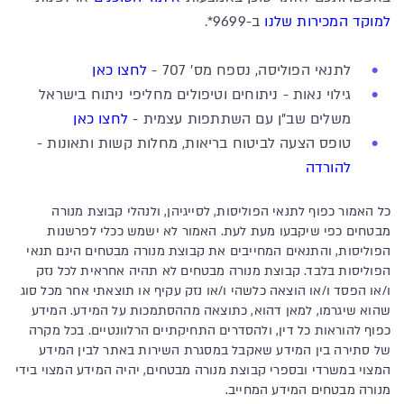
למוקד המכירות שלנו
ב-9699*.
לתנאי הפוליסה, נספח מס' 707 -
לחצו כאן
גילוי נאות - ניתוחים וטיפולים מחליפי ניתוח בישראל
משלים שב"ן עם השתתפות עצמית -
לחצו כאן
טופס הצעה לביטוח בריאות, מחלות קשות ותאונות -
להורדה
כל האמור כפוף לתנאי הפוליסות, לסייגיהן, ולנהלי קבוצת מנורה
מבטחים כפי שיקבעו מעת לעת. האמור לא ישמש ככלי לפרשנות
הפוליסות, והתנאים המחייבים את קבוצת מנורה מבטחים הינם תנאי
הפוליסות בלבד. קבוצת מנורה מבטחים לא תהיה אחראית לכל נזק
ו/או הפסד ו/או הוצאה כלשהי ו/או נזק עקיף או תוצאתי אחר מכל סוג
שהוא שיגרמו, למאן דהוא, כתוצאה מההסתמכות על המידע. המידע
כפוף להוראות כל דין, ולהסדרים התחיקתיים הרלוונטיים. בכל מקרה
של סתירה בין המידע שאקבל במסגרת השירות באתר לבין המידע
המצוי במשרדי ובספרי קבוצת מנורה מבטחים, יהיה המידע המצוי בידי
מנורה מבטחים המידע המחייב.