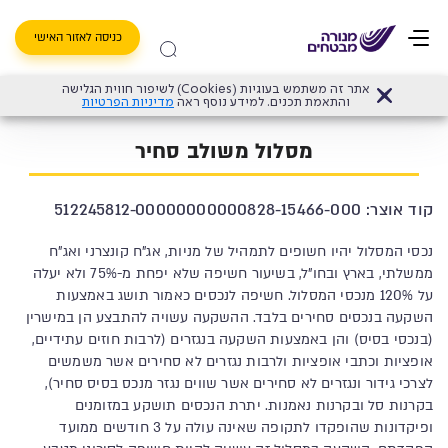
כניסה לאזור האישי
אתר זה משתמש בעוגיות (Cookies) לשיפור חווית הגלישה
דף הבית
>
קרן השתלמות
>
מסלולי קרן השתלמות
>
מסלול משולב סחיר
והתאמת תכנים. למידע נוסף ראה
מדיניות הפרטיות
מסלול משולב סחיר
קוד אוצר: 512245812-00000000000828-15466-000
נכסי המסלול יהיו חשופים לתמהיל של מניות, אג"ח קונצרני ואג"ח
ממשלתי, בארץ ובחו"ל, בשיעור חשיפה שלא יפחת מ-75% ולא יעלה
על 120% מנכסי המסלול. חשיפה לנכסים כאמור תושג באמצעות
השקעה בנכסים סחירים בלבד. ההשקעה עשויה להתבצע הן במישרין
(בנכסי בסיס) והן באמצעות השקעה בנגזרים (לרבות חוזים עתידיים,
אופציות וכתבי אופציות ולרבות נגזרים לא סחירים אשר משמשים
לצרכי גידור ונגזרים לא סחירים אשר שווים נגזר מנכס בסיס סחיר),
בקרנות סל ובקרנות נאמנות. יתרת הנכסים תושקע במזומנים
ופיקדונות שהופקדו לתקופה שאינה עולה על 3 חודשים ממועד