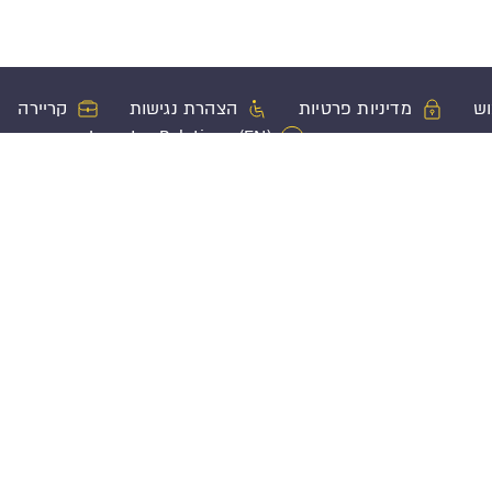
וש
מדיניות פרטיות
הצהרת נגישות
קריירה
Investor Relations (EN)
ון
מוצרי ביטוח נוספים
פעולות בשי
ביטוח משכנתא
הגשת תביעה
שקעה
ביטוח חיים
בירור סטטוס 
ביטוח אובדן כושר עבודה
בירור יתרות
ביטוח בריאות
עדכון פרטים 
ביטוח בריאות קבוצתי
בקשת הלוואה