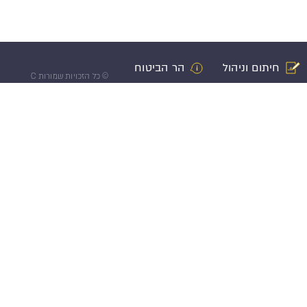
חיתום וניהול
הר הביטוח
©
כל הזכויות שמורות C
רות עצמי
תביעה
אישיים
 מקרן השתלמות