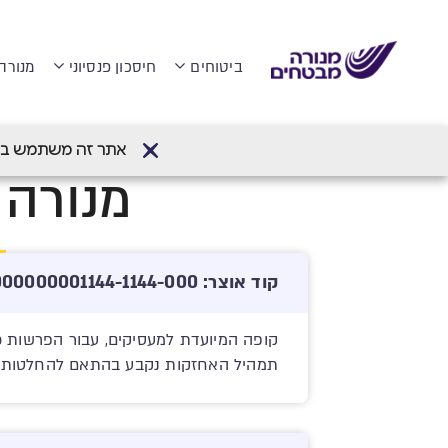
ביטוחים
חיסכון פנסיוני
מנורה
דף הבית
>
קופת גמל חיסכון והשקעה
>
קופ
אתר זה משתמש בעוגיות (Cookies) לשיפור חווית הגלישה והתאמת
מנורה מ
קוד אוצר: 512245812-00000000001144-1144-000
קופה המיועדת למעסיקים, עבור הפרשות כס
תמהיל האחזקות נקבע בהתאם להחלטות ול