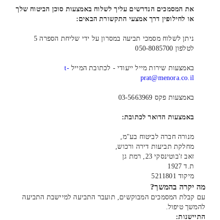
את המסמכים הנדרשים עליך לשלוח באמצעות סוכן הביטוח שלך
או לחילופין דרך אמצעי התקשורת הבאים:
ניתן לשלוח מסמכי תביעה במסרון על ידי שליחת הספרה 5
לטלפון 050-8085700
באמצעות שירות מייל ייעודי - לכתובת המייל
t-
prat@menora.co.il
באמצעות פקס 03-5663969
באמצעות הדואר לכתובת:
מנורה חברה לביטוח בע"מ,
מחלקת תביעות דירה ורכוש,
זאב ז'בוטינסקי 23, רמת גן
ת.ד 1927
מיקוד 5211801
מה יקרה בהמשך?
עם קבלת המסמכים המבוקשים, תועבר התביעה למיישבת התביעה
להמשך טיפול.
התיישנות: