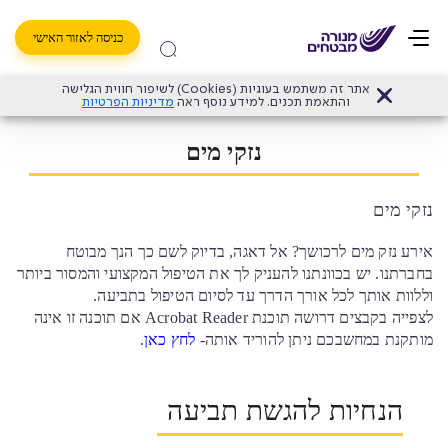
כניסה לאזור האישי
אתר זה משתמש בעוגיות (Cookies) לשיפור חווית הגלישה
דף הבית
>
תביעות
>
תביעות דירה
>
תביעות - נזקי מים
>
נזקי מים
והתאמת תכנים. למידע נוסף ראה
מדיניות הפרטיות
נזקי מים
נזקי מים
אירע נזק מים לרכושך? אל דאגה, בדיוק לשם כך הנך מבוטח
בחברתנו. יש בכוונתנו להעניק לך את הטיפול המקצועי והמסור ביותר
וללוות אותך לכל אורך הדרך עד לסיום הטיפול בתביעה.
לצפייה בקבצים דרושה תוכנת Acrobat Reader אם תוכנה זו אינה
מותקנת במחשבכם ניתן להוריד אותה-
לחץ כאן
.
הנחיות להגשת תביעה