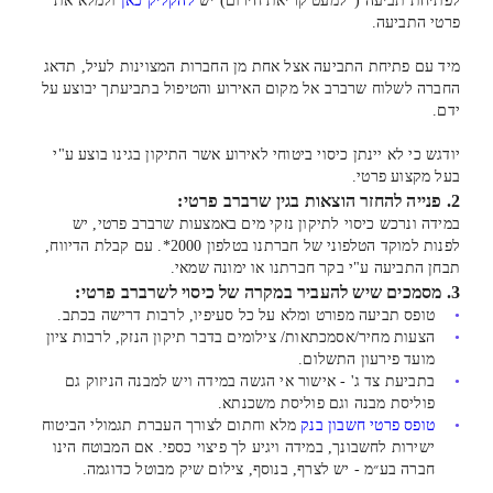
לפתיחת תביעה (*למעט קריאת חירום) יש
להקליק כאן
ולמלא את
פרטי התביעה.
מיד עם פתיחת התביעה אצל אחת מן החברות המצוינות לעיל, תדאג
החברה לשלוח שרברב אל מקום האירוע והטיפול בתביעתך יבוצע על
ידם.
יודגש כי לא יינתן כיסוי ביטוחי לאירוע אשר התיקון בגינו בוצע ע"י
בעל מקצוע פרטי.
2. פנייה להחזר הוצאות בגין שרברב פרטי:
במידה ונרכש כיסוי לתיקון נזקי מים באמצעות שרברב פרטי, יש
לפנות למוקד הטלפוני של חברתנו בטלפון 2000*. עם קבלת הדיווח,
תבחן התביעה ע"י בקר חברתנו או ימונה שמאי.
3. מסמכים שיש להעביר במקרה של כיסוי לשרברב פרטי:
טופס תביעה מפורט ומלא על כל סעיפיו, לרבות דרישה בכתב.
הצעות מחיר/אסמכתאות/ צילומים בדבר תיקון הנזק, לרבות ציון
מועד פירעון התשלום.
בתביעת צד ג' - אישור אי הגשה במידה ויש למבנה הניזוק גם
פוליסת מבנה וגם פוליסת משכנתא.
טופס פרטי חשבון בנק
מלא וחתום לצורך העברת תגמולי הביטוח
ישירות לחשבונך, במידה ויגיע לך פיצוי כספי. אם המבוטח הינו
חברה בע״מ - יש לצרף, בנוסף, צילום שיק מבוטל כדוגמה.