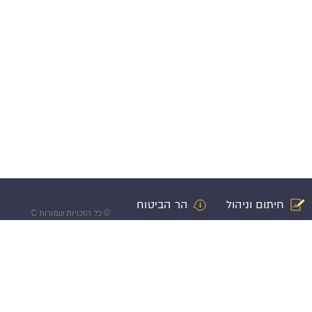
חיתום וניהול
הר הביטוח
©
כל הזכויות שמורות C
רות עצמי