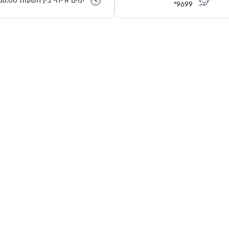
ימים א'-ה- בין השעות 8:00-16:00 
*9699