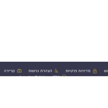
וש
מדיניות פרטיות
הצהרת נגישות
קריירה
Investor Relations (EN)
ון
מוצרי ביטוח נוספים
פעולות בשי