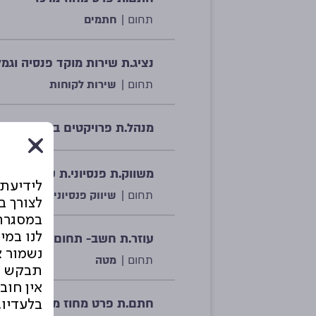
תחום |
חתמים
נציג.ת שירות מוקד פנסיה וגמל
תחום |
שירות לקוחות
מנהל.ת פרויקטים באגף עסקי
משווק.ת פנסיוני.ת שטח/ טלפו
לידיעת
תחום |
שיווק פנסיוני
לצורך 
במסגרת 
לנו במיו
עוזר.ת חשב- תחום דיווחים כס
נשמור א
תחום |
מטה
תבקש ש
אין חוב
חתם.ת פרט מחוז מרכז- זמני.
בלעדיו.