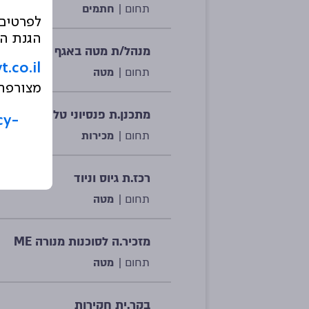
תחום |
חתמים
לפרטים 
הגנת הפ
מנהל/ת מטה באגף סוכנים
co.il
תחום |
מטה
מצורפת 
מתכנן.ת פנסיוני טלפוני
cy-
תחום |
מכירות
רכז.ת גיוס וניוד
תחום |
מטה
מזכיר.ה לסוכנות מנורה ME
תחום |
מטה
בקר.ית חקירות