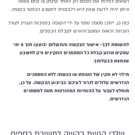
רשאים לפדות את כספם רק לאחר שינתן צו קיום צוואה
וניתן יהיה לדעת שאין היא רלבנטית לחשבון הנפטר בקופה.
כמו כן, ייתכן מסמך נוסף על ידי הקופה בנסיבות העניין לצורך
הוכחת זכאות המוטב/היורש לקבלת הכספים.
לתשומת לבך- אישור הבקשה והתשלום יבוצעו תוך 4 ימי
עסקים מרגע קבלת כל המסמכים התקינים ורק לחשבון
שנמצא בבעלותך.
מילוי לא תקין של הטופס או הגשתו ללא המסמכים
הנדרשים עלולים לגרור לעיכוב בביצוע הבקשה. על כן,
מומלץ לעבור על ההנחיות המפורטות מטה למסמכים
הנדרשים.
שלבי הגשת בקשה למשיכת כספים